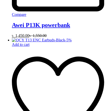
Compare
Awei P13K powerbank
৳
1,450.00
৳
1,550.00
-
5
%
Add to cart