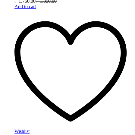
৳
1,750.00
৳
1,850.00
Add to cart
Wishlist