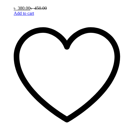
৳
380.00
৳
450.00
Add to cart