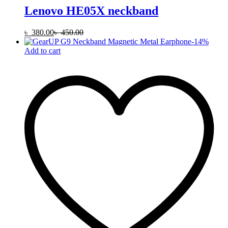
Lenovo HE05X neckband
৳
380.00
৳
450.00
-
14
%
Add to cart