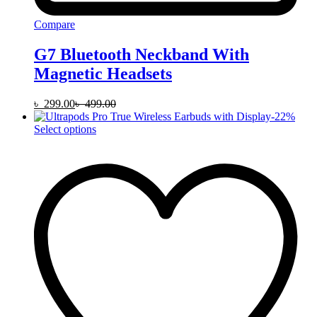
Compare
G7 Bluetooth Neckband With
Magnetic Headsets
৳
299.00
৳
499.00
-
22
%
This
Select options
product
has
multiple
variants.
The
options
may
be
chosen
on
the
product
page