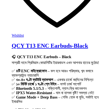
Wishlist
QCY T13 ENC Earbuds-Black
🎧
QCY T13 ENC Earbuds – Black
সাশ্রয়ী দামে প্রিমিয়াম কোয়ালিটির ইয়ারবাডস এখন আপনার হাতের মুঠোয়!
✅
৪টি ENC মাইক্রোফোন
– কল হবে আরও পরিষ্কার, শব্দ কমাবে
ব্যাকগ্রাউন্ড ন্যাচারালি
✅
৩০-৪০ ঘণ্টা ব্যাটারি ব্যাকআপ
– একবার চার্জে বহুদিনের নিশ্চিন্ত
✅
১০ মিনিট চার্জে ১ ঘণ্টা প্লে টাইম
– ফাস্ট চার্জ সাপোর্ট
✅
Bluetooth 5.1/5.3
– শক্তিশালী, ল্যাগ-ফ্রি কানেকশন
✅
IPX5 Water-Resistant
– ঘাম বা হালকা বৃষ্টি? সমস্যা নেই!
✅
Game Mode + Deep Bass
– গেমিং হোক বা মুভি, সবটাই হবে
ইমারসিভ