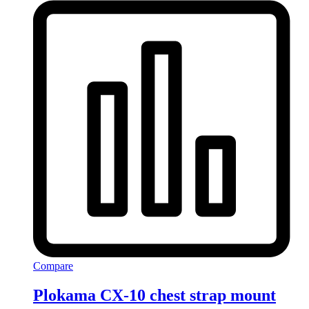
Compare
Plokama CX-10 chest strap mount