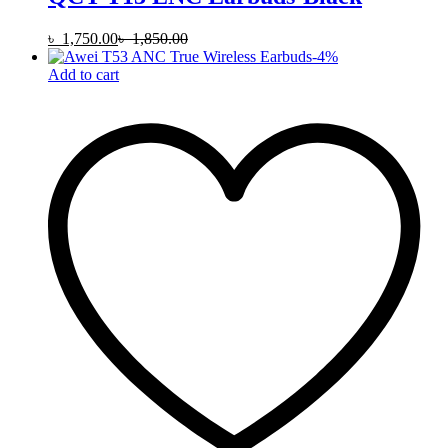
৳
1,750.00
৳
1,850.00
-
4
%
Add to cart