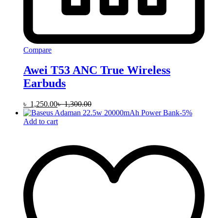
Compare
Awei T53 ANC True Wireless
Earbuds
৳
1,250.00
৳
1,300.00
-
5
%
Add to cart