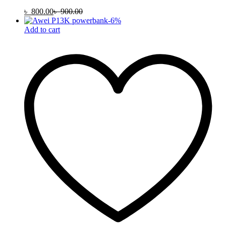
৳
800.00
৳
900.00
-
6
%
Add to cart