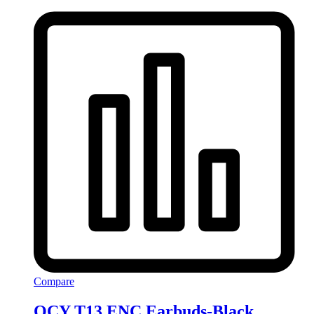
Compare
QCY T13 ENC Earbuds-Black