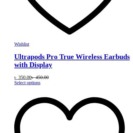
Wishlist
Ultrapods Pro True Wireless Earbuds
with Display
৳
350.00
৳
450.00
This
Select options
product
has
multiple
variants.
The
options
may
be
chosen