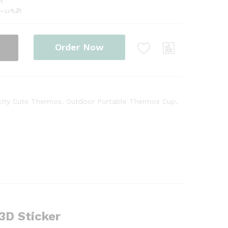
ল
৮-১০ঘণ্টা
Order Now
city Cute Thermos
,
Outdoor Portable Thermos Cup
,
3D Sticker