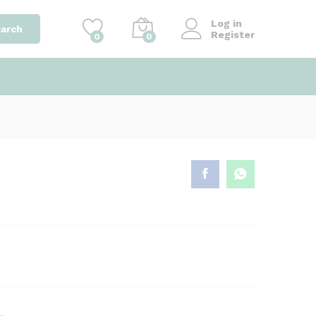
৳
1,400.00
Add to cart
৳
1,900.00
Log in
arch
Register
0
0