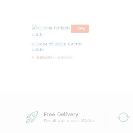
-
10
%
Silicone foldable electric
cattle
৳
899.00
৳
999.00
Free Delivery
For all oders over 1500tk