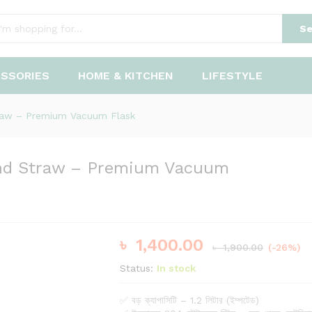
Se
 and Straw - Premium Vacuum Flask
ESSORIES
HOME & KITCHEN
LIFESTYLE
raw – Premium Vacuum Flask
and Straw – Premium Vacuum
৳
1,400.00
৳
1,900.00
(-26%)
Status:
In stock
✅ বড় ক্যাপাসিটি – 1.2 লিটার (ইম্পটেড)