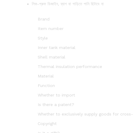
লিক-প্রুফ ডিজাইন, ব্যাগ বা গাড়িতে পানি ছিটাবে না
Brand
Item number
Style
Inner tank material
Shell material
Thermal insulation performance
Material
Function
Whether to import
Is there a patent?
Whether to exclusively supply goods for cross
Copyright
Is it a gift?