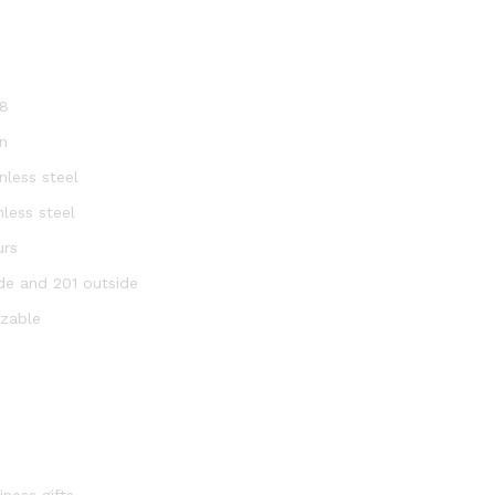
8
n
nless steel
nless steel
urs
ide and 201 outside
zable
iness gifts