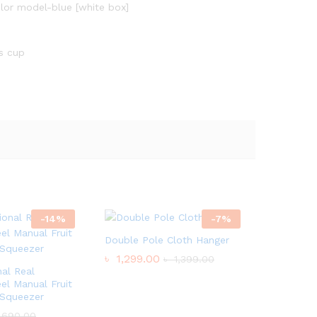
olor model-blue [white box]
s cup
-
14
%
-
7
%
Double Pole Cloth Hanger
৳
1,299.00
৳
1,399.00
nal Real
eel Manual Fruit
 Squeezer
690.00