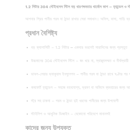
1.2 লিটার 304 স্টেইনলেস স্টিল বড় ধারণক্ষমতার থার্মোস কাপ – হ্যান্ডেল ও স্
আপনার প্রিয় পানীয় গরম বা ঠান্ডা রাখার সেরা সমাধান। অফিস, বাসা, গাড়ি ভ
প্রধান বৈশিষ্ট্য
বড় ক্যাপাসিটি – 1.2 লিটার
–
একবার ভরলেই সারাদিনের জন্য প্রস্তুত
উচ্চমানের 304 স্টেইনলেস স্টিল – জং ধরে না, স্বাস্থ্যসম্মত ও দীর্ঘস্থায়ী
ডাবল-লেয়ার ভ্যাকুয়াম ইনসুলেশন – পানীয় গরম বা ঠান্ডা রাখে ঘণ্টার পর ঘ
কমফোর্ট হ্যান্ডেল – সহজে বহনযোগ্য, ভ্রমণ বা অফিসে ব্যবহারের জন্য আদ
স্ট্র সহ ঢাকনা – গরম ও ঠান্ডা দুই ধরনের পানীয়ের জন্য উপযোগী
স্টাইলিশ ও আধুনিক ডিজাইন – যেকোনো পরিবেশে মানানসই
কাদের জন্য উপযুক্ত