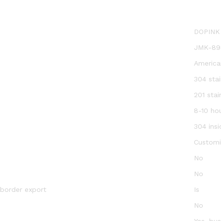
DOPINK
JMK-89
America
304 stai
201 stai
8-10 ho
304 ins
Customi
No
No
-border export
Is
No
Yes, bus