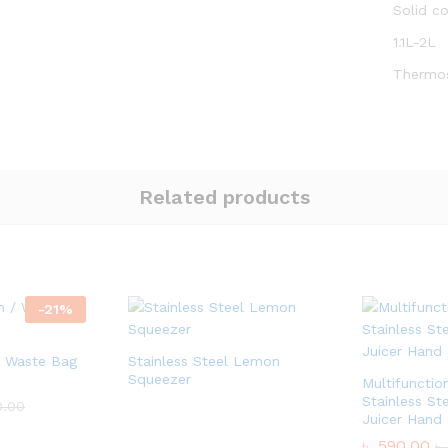
Solid c
1.1L-2L
Thermo
Related products
-
21
%
/ Waste Bag
Stainless Steel Lemon
Squeezer
Multifunctio
Stainless St
.00
Juicer Hand
৳
590.00
৳