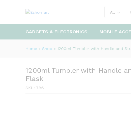
All
1200ml Tumbler with Handle
GADGETS & ELECTRONICS
MOBILE ACC
Description
Home
»
Shop
»
1200ml Tumbler with Handle and St
1200ml Tumbler with Handle 
Flask
SKU:
786