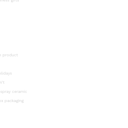
m product
olidays
n’t
 spray ceramic
ox packaging