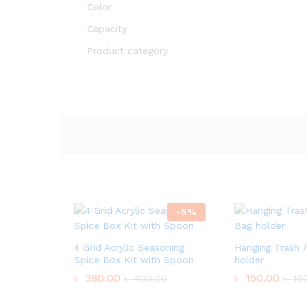
Color
Capacity
Product category
-
5
%
4 Grid Acrylic Seasoning
Hanging Trash 
Spice Box Kit with Spoon
holder
৳
380.00
৳
150.00
৳
400.00
৳
190