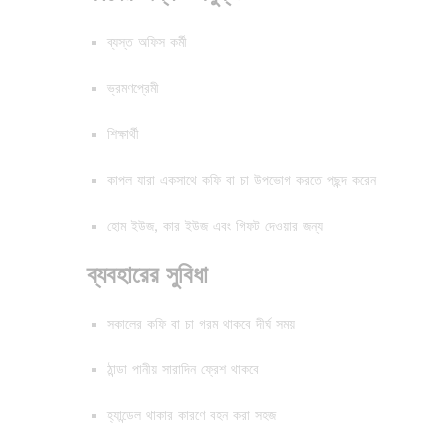
ব্যস্ত অফিস কর্মী
ভ্রমণপ্রেমী
শিক্ষার্থী
কাপল যারা একসাথে কফি বা চা উপভোগ করতে পছন্দ করেন
হোম ইউজ, কার ইউজ এবং গিফট দেওয়ার জন্য
ব্যবহারের সুবিধা
সকালের কফি বা চা গরম থাকবে দীর্ঘ সময়
ঠান্ডা পানীয় সারাদিন ফ্রেশ থাকবে
হ্যান্ডেল থাকার কারণে বহন করা সহজ