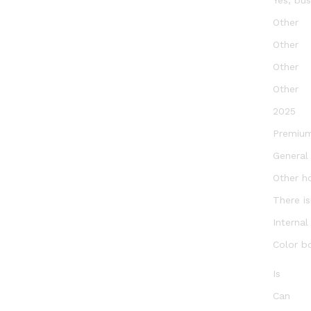
Other
Other
Other
Other
2025
Premiu
General
Other h
There is
Internal
Color b
Is
Can