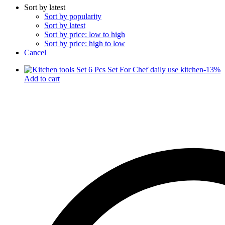
Sort by latest
Sort by popularity
Sort by latest
Sort by price: low to high
Sort by price: high to low
Cancel
-
13
%
Add to cart