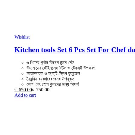
Wishlist
Kitchen tools Set 6 Pcs Set For Chef da
৬ পিসের পূর্ণাঙ্গ কিচেন টুলস সেট
উচ্চমানের স্টেইনলেস স্টিল ও টেকসই উপকরণ
আরামদায়ক ও অ্যান্টি-স্লিপ হ্যান্ডেল
দৈনন্দিন ব্যবহারের জন্য উপযুক্ত
শেফ এবং হোম কুকদের জন্য আদর্শ
৳
650.00
৳
750.00
Add to cart