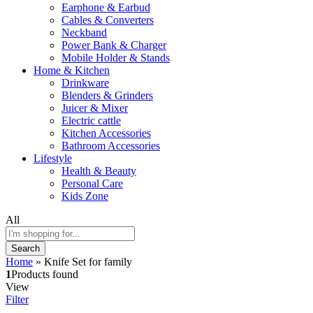
Earphone & Earbud
Cables & Converters
Neckband
Power Bank & Charger
Mobile Holder & Stands
Home & Kitchen
Drinkware
Blenders & Grinders
Juicer & Mixer
Electric cattle
Kitchen Accessories
Bathroom Accessories
Lifestyle
Health & Beauty
Personal Care
Kids Zone
All
Search
Home
»
Knife Set for family
1
Products found
View
Filter